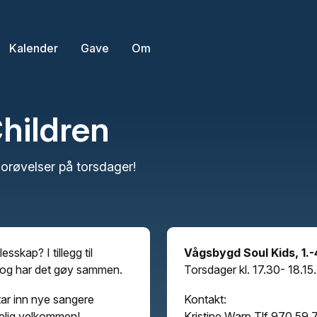
Kalender
Gave
Om
hildren
korøvelser på torsdager!
sskap? I tillegg til
Vågsbygd Soul Kids, 1.-4
er og har det gøy sammen.
Torsdager kl. 17.30- 18.15.
tar inn nye sangere
Kontakt:
rtelig velkommen!
Kristine Warp Tlf 970 59 