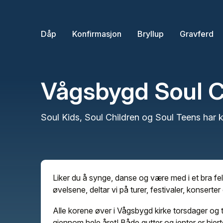
Dåp
Konfirmasjon
Bryllup
Gravferd
Vågsbygd Soul C
Soul Kids, Soul Children og Soul Teens har 
Liker du å synge, danse og være med i et bra felle
øvelsene, deltar vi på turer, festivaler, konsert
Alle korene øver i Vågsbygd kirke torsdager og 
gjennom hele året! Både gutter og jenter er hje