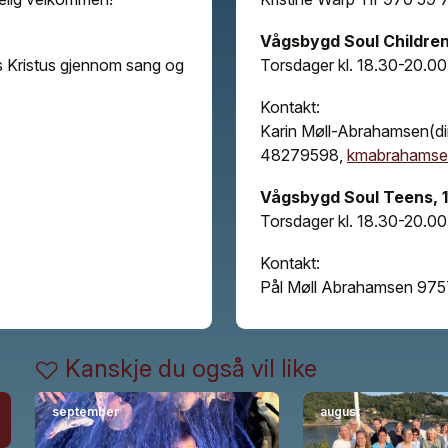
Vågsbygd Soul Children, 5
us Kristus gjennom sang og
Torsdager kl. 18.30-20.00
Kontakt:
Karin Møll-Abrahamsen(diri
48279598,
kmabrahamse
Vågsbygd Soul Teens, 10.
Torsdager kl. 18.30-20.00
Kontakt:
Pål Møll Abrahamsen 97
Kanskje du også vil like
september
august