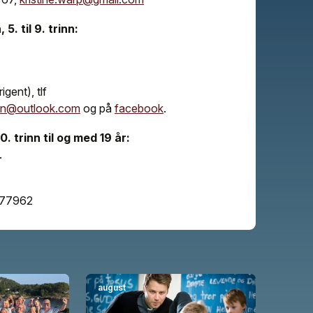
. til 9. trinn:
gent), tlf
n@outlook.com
og på
facebook
.
 trinn til og med 19 år:
.
577962
august