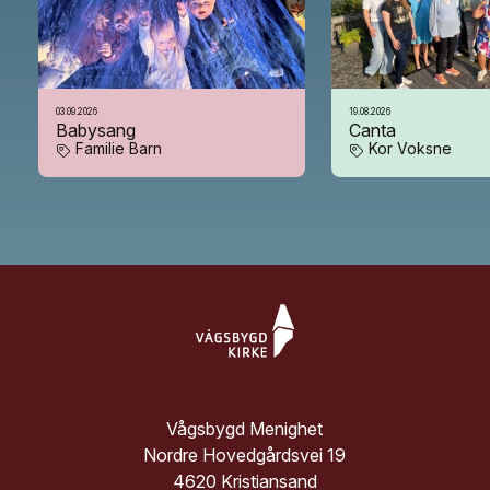
03.09.2026
19.08.2026
Babysang
Canta
Familie
Barn
Kor
Voksne
Vågsbygd Menighet
Nordre Hovedgårdsvei 19
4620 Kristiansand