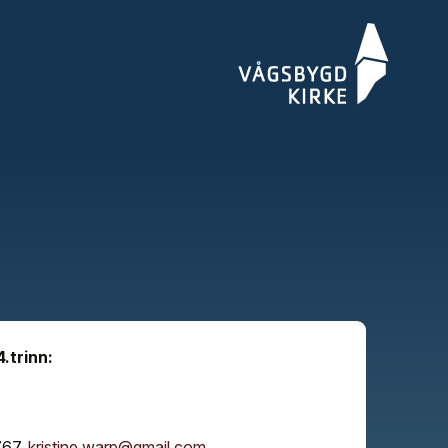
.trinn:
767,
kristine.warp@gmail.com