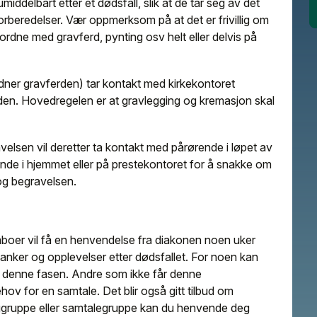
iddelbart etter et dødsfall, slik at de tar seg av det
forberedelser. Vær oppmerksom på at det er frivillig om
 ordne med gravferd, pynting osv helt eller delvis på
dner gravferden) tar kontakt med kirkekontoret
den. Hovedregelen er at gravlegging og kremasjon skal
elsen vil deretter ta kontakt med pårørende i løpet av
rende i hjemmet eller på prestekontoret for å snakke om
og begravelsen.
amboer vil få en henvendelse fra diakonen noen uker
anker og opplevelser etter dødsfallet. For noen kan
i denne fasen. Andre som ikke får denne
ov for en samtale. Det blir også gitt tilbud om
rggruppe eller samtalegruppe kan du henvende deg