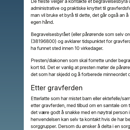
De fleste velger å kontakte et begravelsesbyrå um
administrative og praktiske knyttet til gravferds
man vil bruke et byrå til dette, det går også an å
egen hånd.
Begravelsesbyrået (eller pårørende som selv or
(38196800) og avklarer tidspunktet for gravfer
ha funnet sted innen 10 virkedager.
Presten/diakonen som skal forrette under begrav
kort tid. Det er vanlig at presten møter de pårø
det som har skjedd og å forberede minneordet 
Etter gravferden
Etterlatte som har mistet barn eller ektefelle/s
etter gravferden, med tilbud om en samtale om t
det være godt å snakke med en nøytral person 
henvendelsen kan selv ta kontakt hvis de har beh
sorggrupper. Dersom du ønsker å delta i en so