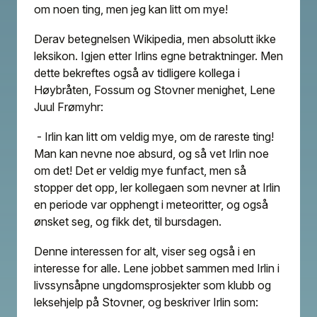
om noen ting, men jeg kan litt om mye!
Derav betegnelsen Wikipedia, men absolutt ikke
leksikon. Igjen etter Irlins egne betraktninger. Men
dette bekreftes også av tidligere kollega i
Høybråten, Fossum og Stovner menighet, Lene
Juul Frømyhr:
- Irlin kan litt om veldig mye, om de rareste ting!
Man kan nevne noe absurd, og så vet Irlin noe
om det! Det er veldig mye funfact, men så
stopper det opp, ler kollegaen som nevner at Irlin
en periode var opphengt i meteoritter, og også
ønsket seg, og fikk det, til bursdagen.
Denne interessen for alt, viser seg også i en
interesse for alle. Lene jobbet sammen med Irlin i
livssynsåpne ungdomsprosjekter som klubb og
leksehjelp på Stovner, og beskriver Irlin som: