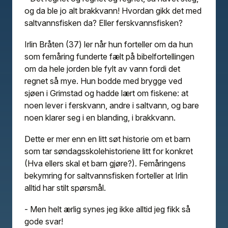
og da ble jo alt brakkvann! Hvordan gikk det med
saltvannsfisken da? Eller ferskvannsfisken?
Irlin Bråten (37) ler når hun forteller om da hun
som femåring funderte fælt på bibelfortellingen
om da hele jorden ble fylt av vann fordi det
regnet så mye. Hun bodde med brygge ved
sjøen i Grimstad og hadde lært om fiskene: at
noen lever i ferskvann, andre i saltvann, og bare
noen klarer seg i en blanding, i brakkvann.
Dette er mer enn en litt søt historie om et barn
som tar søndagsskolehistoriene litt for konkret
(Hva ellers skal et barn gjøre?). Femåringens
bekymring for saltvannsfisken forteller at Irlin
alltid har stilt spørsmål.
- Men helt ærlig synes jeg ikke alltid jeg fikk så
gode svar!