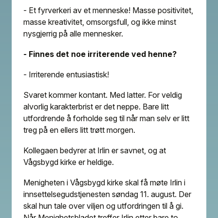
- Et fyrverkeri av et menneske! Masse positivitet,
masse kreativitet, omsorgsfull, og ikke minst
nysgjerrig på alle mennesker.
- Finnes det noe irriterende ved henne?
- Irriterende entusiastisk!
Svaret kommer kontant. Med latter. For veldig
alvorlig karakterbrist er det neppe. Bare litt
utfordrende å forholde seg til når man selv er litt
treg på en ellers litt trøtt morgen.
Kollegaen bedyrer at Irlin er savnet, og at
Vågsbygd kirke er heldige.
Menigheten i Vågsbygd kirke skal få møte Irlin i
innsettelsegudstjenesten søndag 11. august. Der
skal hun tale over viljen og utfordringen til å gi.
Når Menighetsbladet treffer Irlin etter bare to