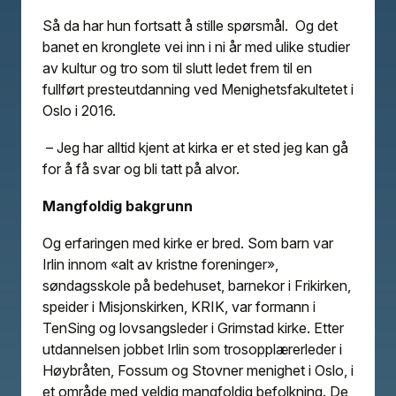
Så da har hun fortsatt å stille spørsmål. Og det
banet en kronglete vei inn i ni år med ulike studier
av kultur og tro som til slutt ledet frem til en
fullført presteutdanning ved Menighetsfakultetet i
Oslo i 2016.
– Jeg har alltid kjent at kirka er et sted jeg kan gå
for å få svar og bli tatt på alvor.
Mangfoldig bakgrunn
Og erfaringen med kirke er bred. Som barn var
Irlin innom «alt av kristne foreninger»,
søndagsskole på bedehuset, barnekor i Frikirken,
speider i Misjonskirken, KRIK, var formann i
TenSing og lovsangsleder i Grimstad kirke. Etter
utdannelsen jobbet Irlin som trosopplærerleder i
Høybråten, Fossum og Stovner menighet i Oslo, i
et område med veldig mangfoldig befolkning. De