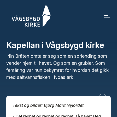
Kapellan i Vågsbygd kirke
Irlin Bråten omtaler seg som en sørlending som
vender hjem til havet. Og som en grubler. Som
femåring var hun bekymret for hvordan det gikk
med saltvannsfisken i Noas ark.
Tekst og bilder: Bjørg Marit Nyjordet
- Det regnet og regnet og regnet, så havet steg,