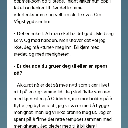
oppmerksom og til stede. Iblant kikker hun opp i
taket og tenker litt, før det kommer
ettertenksomme og velformulerte svar. Om
Vågsbygd sier hun:
- Det er enkelt: At man skal ha det godt. Med seg
selv. Og med naboen. Men utover det vet jeg
ikke. Jeg må «tune» meg inn. Bli kjent med
stedet, og med menigheten.
- Er det noe du gruer deg til eller er spent
på?
- Akkurat nå er det så mye nytt som skjer i livet
mitt på en og samme tid. Jeg skal flytte sammen
med kjæresten på Odderhei, min mor holder på å
flytte, jeg bytter jobb, jeg vil være med å bygge
menighet, men jeg vil ikke brenne meg ut. Jeg er
spent på å finne det rette tempoet sammen med
menigheten. Jeg gleder meg til å bli kjent!